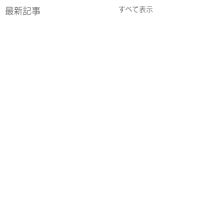
すべて表示
最新記事
京都アマチュアムエタ
春日井ジュニアグ
イグリーンボーイファ
ブマッチ
コメント
イト
京都アマチュアグリーンボ
春日井ジュニアグロ